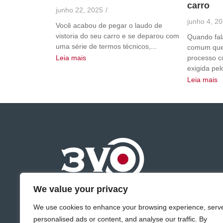
carro
junho 22, 2025
/
junho 4, 2
Você acabou de pegar o laudo de
vistoria do seu carro e se deparou com
Quando fala
uma série de termos técnicos,...
comum que
processo c
Leia mais
exigida pel
Leia mais
Fazemos parte de uma rede sempre a frente
We value your privacy
no seguimento de vistorias veiculares em
We use cookies to enhance your browsing experience, serv
Campinas.
personalised ads or content, and analyse our traffic. By