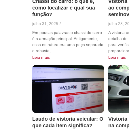
Chassi do carro: o que é,
Vistoria
como localizar e qual sua
ao comp
função?
semino
julho 31, 2025
/
julho 28, 2
Em poucas palavras o chassi do carro
A vistoria 
é a armação principal. Antigamente,
detalha de
essa estrutura era uma peça separada
para verifi
e robusta,...
proporcion
Leia mais
Leia mais
Laudo de vistoria veicular: O
Vistoria
que cada item significa?
na comp