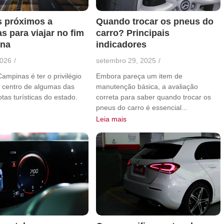
Quando trocar os pneus do
s próximos a
carro? Principais
 para viajar no fim
indicadores
ana
setembro 29, 2025
/
2026
/
Embora pareça um item de
mpinas é ter o privilégio
manutenção básica, a avaliação
o centro de algumas das
correta para saber quando trocar os
tas turísticas do estado.
pneus do carro é essencial...
Leia mais