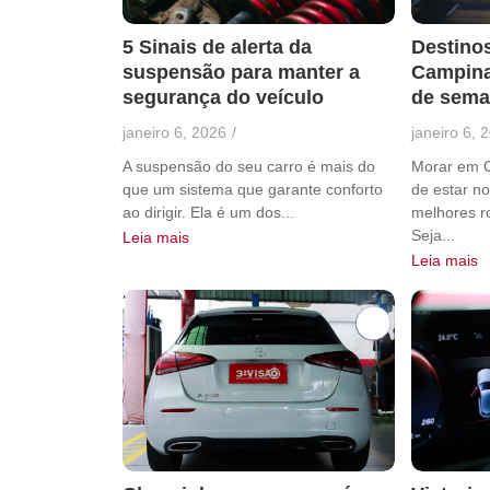
5 Sinais de alerta da
Destino
suspensão para manter a
Campinas
segurança do veículo
de sem
janeiro 6, 2026
/
janeiro 6, 
A suspensão do seu carro é mais do
Morar em Ca
que um sistema que garante conforto
de estar n
ao dirigir. Ela é um dos...
melhores ro
Seja...
Leia mais
Leia mais